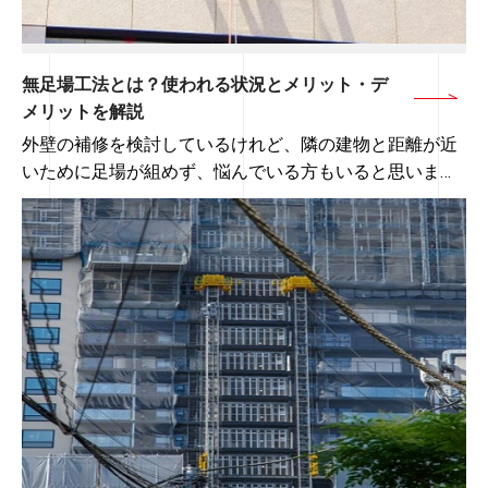
7
.
工事費用の種類
7-1
.
直接工事費
無足場工法とは？使われる状況とメリット・デ
7-2
.
間接工事費
メリットを解説
7-3
.
その他の費用
外壁の補修を検討しているけれど、隣の建物と距離が近
8
. 会社運営でも根幹となる積算業務
いために足場が組めず、悩んでいる方もいると思いま
9
. まとめ
す。
そのような場合におすすめしたい足場工法の1つに無足
場工法があります。
▼ 目次
今回は、無足場工法が使われる状況や、メリット・デメ
1
．無足場工法とは
1．平米の定義と計算式
リットを解説します。
1-1
.
ロープアクセス
本記事を読むことで、近隣への影響に配慮した無足場工
1-2
.
ゴンドラ作業
法を選択肢に入れられるようになるでしょう。
2
.
無足場工法はどんな場合に使われる？
2-1
.
隣家との距離が近い
2-2
.
隣家の敷地を貸してもらえない