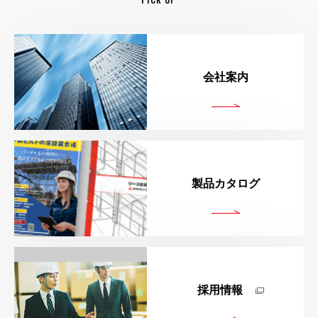
4-5
.
ロングスパン工事用エレベーターの安全装置
ートルのことを「米」と表記していたことから、
「平方（2乗）」した「米（メートル）」として平米と
立米とは、「立方メートル」あるいは「m3」とも表記さ
5
. まとめ
表記されるようになりました。
れ、平米と共に建築業界では一般的に使用されている体
3．平米から立米に変換する方法
積の単位です。
日常生活ではあまり一般的な表記ではなくなっています
会社案内
が、建築・不動産業界では土地面積・建築面積・延べ床
1立米は「タテ1m×ヨコ1m×高さ1m」の体積を表してい
面積（建物面積）・
ます。
1．ロングスパン工事用エレベータ
専有面積などの広さを表す場合に、平米という表記が今
前述したように、平米と立米は異なる単位であるため、
ーとは？
でも使い続けてられています。
建設や土木の工事現場でコンクリート数量や土量を算出
それぞれの単位に変換する方法があります。
する際に使用され、
4．立米から平米に変換する方法
また平米と同じように面積を表す単位としては、ほかに
何立米なのかをしっかり計算することによって余計な出
製品カタログ
平米と立米の違いは「高さ」があるかないかで、その高
「坪」や「畳」があり、住宅の広さを表す際に使用され
費を削減することができます。
さを乗算、除算することで変換することができるので
建物の補修工事や修繕工事を行う際に、足場を組み立て
ることが多いです。
す。
1-1．ロープアクセス
ずに施工する方法を「無足場工法」といいます。
今度は立米から平米に変換する方法を紹介します。
無足場工法では建物の屋上に吊元となる器具を設置し、
坪とは、日本古来の計量法である尺貫法の面積単位で
具体例として、ある平面の短辺・長辺の長さが2mと4m
先ほどの平米から立米に変換する場合では算出した平米
ロープやゴンドラを吊り下げて、作業員が上下左右に移
す。
だったとしましょう。
5．建設工事における積算
数に高さを乗算しましたが、立米を平米に変換する場合
動しながら作業を行います。
屋上に設置した器具と作業員が装着したフルハーネスを
明治以降に国際的なメートル法が普及してきたことで廃
採用情報
この平面の面積は8平米です。さらに、この平面の高さ
は反対に除算をします。
外部リン
ロープでつなぎ、作業箇所に下降する方法をロープアク
止となりましたが、不動産業界では現在でも使用されて
を2m、3mとするときの体積はいくつになるでしょう
無足場工法は高所での時間がかかる作業のように思えま