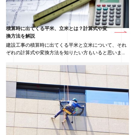
積算時に出てくる平米、立米とは？計算式や変
換方法を解説
建設工事の積算時に出てくる平米と立米について、それ
ぞれの計算式や変換方法を知りたい方もいると思いま
す。
▼ 目次
建設工事における積算は余計な出費を抑えるために重要
1
．平米の定義と計算式
な業務であるため、使われる単位の定義をしっかりと理
解しておくことが大切です。
2
．立米の定義と計算式
3
．平米から立米に変換する方法
本記事を読みそれぞれの計算方法を理解することで、素
4
．立米から平米に変換する方法
早く計算ができるようになるだけでなく、
業務を効率的に進めることができるようになるでしょ
5
．建設工事における積算
う。
6
．積算時に重要な歩掛