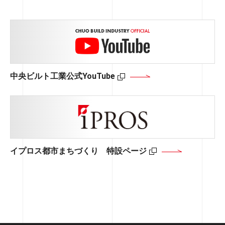
10m/min以下で、積載荷重は1トン程度の製品が一般的で
用リフト運転特別教育を修了するか、それに準じた処置
ーンなどの大型重機が利用できない、
す。
を受ける必要があります。
建設工事はそれぞれ条件が異なるため、必要な費用も工
または利用しにくい立地条件の作業場所で材料や人の揚
事ごとに異なります。
4．ロングスパン工事用エレベータ
歩掛（ぶがかり）とは、一つひとつの作業を行うにあた
重を効率的に行うために活躍します。
また、ロングスパン工事用エレベーターは、エレベータ
「施工を行う箇所の環境」「施工内容」「必要な作業員
って必要な手間を数値化したもののことをいいます。
ーの設置基準
構造規格第16条においては、
の数」などのさまざまな要因によって費用が変化するほ
7．工事費用の種類
また、建設中の各階で使用する材料をクレーンにて揚重
「工事用エレベータであって、搬器として三メートル以
外壁塗装やタイル・コンクリートの補修などの作業で
か、
歩掛は作業員一人が8時間で行える作業の量を示してい
する場合、足場に荷揚げ用の開口ステージを組み立てな
中央ビルト工業公式YouTube
上の荷台を使用し、定格速度が毎秒〇・一七メートル以
は、一般的に仮設足場を設置します。
外部リンクを別窓で表示
不測の事態に備えたロス率なども考慮する必要がありま
ます。
ければならず、
2-1．隣家との距離が近い
下のものをいう」と定義されています。
約40cmの床材とそれを支えるための支柱が10cmのた
す。
歩掛に労務単価を掛けることによって、労務費の算出が
開口部となるため安全面でも非常にリスクが高いといえ
先ほど述べた歩掛は労務費のうちの一つで、赤字工事を
め、組み立て時のスペースも考慮すると、
行えるようになります。
ます。
減らすためにはほかにも算出しなければならない費用が
仮設足場の設置には隣の建物との間に70cm以上の距離が
原価が一定ではない状況で赤字を出さないようにするた
たくさんあります。
7-1．直接工事費
必要です。
建物が密集している住宅地などでは隣家との距離が十分
めには、工事全体でどれくらいの費用がかかるのか、
同じ作業だとしても、新人とベテランとでは作業のスピ
そこで、ロングスパン工事用エレベーターを適切に設置
ではなく、仮設足場の設置ができないと判断される場合
正確な積算を行う必要があります。
ードが異なることや、
することで、作業性と安全性の向上を期待できます。
イプロス都市まちづくり 特設ページ
外部リンクを別
しかし、作業場所の立地や近隣の状況によっては仮設足
があります。
作業に求める質によっても労務費は変わってくるため、
2-2．隣家の敷地を貸してもらえない
場を設置するスペースを十分に確保できない場合もあり
また、都心部で仮設足場の設置を行おうとすると、足場
注意が必要です。
直接工事費には「材料費」「労務費」「直接経費」の3
ます。
材を積んだトラックや足場材を置くスペースが確保でき
種類があります。
ここでは具体的な状況を2つ紹介します。
ない可能性もあります。
歩掛で紹介した労務費以外に、仕入れ価格や使用する量
7-2．間接工事費
隣家との距離が近く、依頼主の敷地だけでは仮設足場を
によって変わる材料費、特許使用料や水道光熱費、機械
外観に関しても、特にテナントが入っているビルなど
設置できない場合、隣家の敷地を借りて仮設足場を組む
経費などが直接経費に該当します。