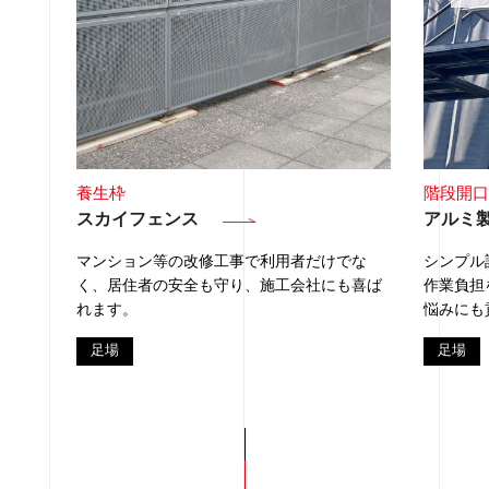
養生枠
階段開口
スカイフェンス
アルミ
極限ま
マンション等の改修工事で利用者だけでな
シンプル
く、居住者の安全も守り、施工会社にも喜ば
作業負担
れます。
悩みにも
足場
足場