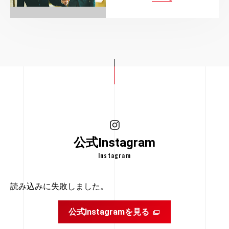
セスといいます。
います。
か。
具体例として、ある空間の体積を40立米とし、高さを
1-2．ゴンドラ作業
すが、ベテランの作業員が行うことで、
ロープに体を預けて宙吊り状態で高所作業を行うため、
4m、5mとするときの面積について考えてみましょう。
仮設足場が組めない場所でも工期の短縮が可能です。
一見危険なように思えますが、比較的安全性は高いで
1坪は約1.82mの正方形で、「1.82×1.82＝3.31（m2）」
空間の体積（タテ×ヨコ×高さ）は「面積（タテ×ヨコ）×
す。
で約3.3平米となります。
高さ」で計算できるため、
面積（タテ×ヨコ）＝体積（タテ×ヨコ×高さ）÷高さで計
仮設足場を設置する場合、雨などで足場が濡れることに
ケージと呼ばれる箱を屋上から吊り下げ、
それぞれ「8平米×2m＝16立米」「8平米×3m＝24立米」
算できるため、それぞれ「40立米÷4m＝10平米」「40立
より、足場上で滑って災害が起きる危険性があります
ロングスパン工事用エレベーターは、建築や土木の工事
安全の理由は、厳格な基準をクリアした産業用のロープ
中に乗った作業員がリモコン操作で上下左右に移動して
同じく不動産業界で用いられている単位が畳です。
のように計算されます。
米÷5m＝8平米」となります。
が、
現場において人や資材を運搬するために使用されるエレ
を使用しており、このロープを外さない限り落下する心
作業を行う方法をゴンドラ作業といいます。
1畳は地域によって異なっており、関西より西側の本間
2．建設用リフトとの違い
無足場工法にはその心配はありません。主に2種類の方
ベーターのことです
2．無足場工法はどんな場合に使わ
配がないためです。
ゴンドラ作業は、都心部などの建物直下に歩行者が多い
で1.82平米、関東より東側の江戸間で1.52平米となって
法があるため、それぞれ解説します。
。運転に資格や就業制限などはありません。ただし、エ
ロープアクセスは、無足場工法の中では主流な施工方法
エリアや、
れる？
います。
レベーターの設置には行政への届出が必要になります。
です。
仮設足場は組み立てられないけれどスペースには余裕の
また「運転方法の周知」として、エレベーターを使用す
ある場合などに採用されます。
建設や土木の工事現場において、ロングスパン工事用エ
西日本で暮らしていた人が上京した際に、同じ畳数なの
公式Instagram
る労働者に運転の方法及び故障した場合における処置を
レベーターが人と資材をともに運搬できるのに対して、
に部屋が狭く感じるのもこの違いのためだといわれてい
周知させる規定があります。
建設用リフトは、資材を運搬することのみを目的とする
Instagram
ます。
3．ロングスパン工事用エレベータ
エレベーターのことを指します。
畳数を平米で換算する場合は、「1畳＝1.62平米以上」と
エレベーターの構造や周囲の安全設備については、厚生
ーが使用される現場は？
積算とは、工事を行う前に歩掛に基づいて各工程の費用
規定されています。
読み込みに失敗しました。
労働省の「エレベーター構造規格」によって強度や規制
建設用リフトは、押しボタンスイッチの操作によって簡
を予測し、
が課されています。
単に荷物の揚重を行うことができます。
6．積算時に重要な歩掛
それらを積み上げて工事全体にかかる費用を算出するこ
公式Instagramを見る
外部リンクを別
ロングスパン工事用エレベーターの規格は、昇降速度が
ただし、建設用リフトの運転業務に従事するには、建設
とです。
ロングスパン工事用エレベーターは、市街地などでクレ