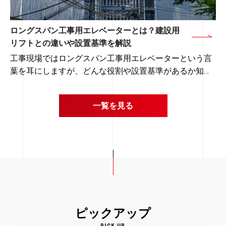
3
.
無足場工法のメリット
3-1
.
足場費用のコストダウンと工期の短縮につなが
ロングスパン工事用エレベーターとは？建設用
3-2
.
防犯上の心配がない
リフトとの違いや設置基準を解説
3-3
.
近隣や店舗への影響を最小限に抑えた工事がで
工事現場ではロングスパン工事用エレベーターという言
4
.
無足場工法のデメリット
葉を耳にしますが、どんな役割や設置基準があるか知っ
4-1
.
作業範囲が限られる
ていますか？
▼ 目次
4-2
.
施工後の確認ができない
ロングスパン工事用エレベーターの設置基準を知ってお
1
．ロングスパン工事用エレベーターとは？
一覧を見る
くことで、現場の作業性はもちろん、安全性も向上しま
4-3
.
無足場工法に対応できる業者が少ない
2
.
建設用リフトとの違い
す。
5
. まとめ
3
.
ロングスパン工事用エレベーターが使用される現場
4
.
ロングスパン工事用エレベーターの設置基準
今回はロングスパン工事用エレベーターと建設用リフト
平米は「平方メートル」あるいは「m2」とも表記され、
4-1
.
ロングスパン工事用エレベーターの昇降路周囲
の違いや設置基準について解説します。
国際的に使用されている面積の単位です。
生
本記事を読むことで、ロングスパン工事用エレベーター
の設置ルールについて理解し、
4-2
.
ロングスパン工事用エレベーターの搬器
1．無足場工法とは
2．立米の定義と計算式
1平米は「タテ1m×ヨコ1m」の広さを表しています。
現場における作業性と安全性の向上を目指しましょう。
4-3
.
ロングスパン工事用エレベーターの積載荷重
ピックアップ
4-4
.
ロングスパン工事用エレベーターの床先の間隔
「平方」は数を2乗することであり、日本ではかつてメ
PICK UP