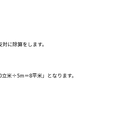
反対に除算をします。
0立米÷5m＝8平米」となります。