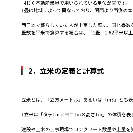
同じく不動産業界で用いられている単位が畳です。
1畳は地域によって異なっており、関西より西側の本間
西日本で暮らしていた人が上京した際に、同じ畳数
畳数を平米で換算する場合は、「1畳＝1.62平米以
2．立米の定義と計算式
立米とは、「立方メートル」あるいは「m3」とも
1立米は「タテ1m×ヨコ1m×高さ1m」の体積を表
建設や土木の工事現場でコンクリート数量や土量を