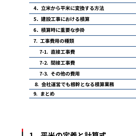
4
．立米から平米に変換する方法
5
．建設工事における積算
6
．積算時に重要な歩掛
7
.
工事費用の種類
7-1
.
直接工事費
7-2
.
間接工事費
7-3
.
その他の費用
8
. 会社運営でも根幹となる積算業務
9
. まとめ
1．平米の定義と計算式