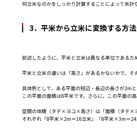
何立米なのかをしっかり計算することによって余計
3．平米から立米に変換する方法
前述したように、平米と立米は異なる単位であるた
平米と立米の違いは「高さ」があるかないかで、そ
具体例として、ある平面の短辺・長辺の長さが2mと
この平面の面積は8平米です。さらに、この平面の高
空間の体積（タテ×ヨコ×高さ）は「面積（タテ×
それぞれ「8平米×2m＝16立米」「8平米×3m＝