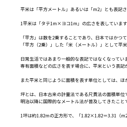
平米は「平方メートル」あるいは「m2」とも表記
1平米は「タテ1m×ヨコ1m」の広さを表しています
「平方」は数を2乗することであり、日本ではかつ
「平方（2乗）」した「米（メートル）」として平
日常生活ではあまり一般的な表記ではなくなってい
専有面積などの広さを表す場合に、平米という表記
また平米と同じように面積を表す単位としては、ほ
坪とは、日本古来の計量法である尺貫法の面積単位
明治以降に国際的なメートル法が普及してきたこと
1坪は約1.82mの正方形で、「1.82×1.82＝3.31