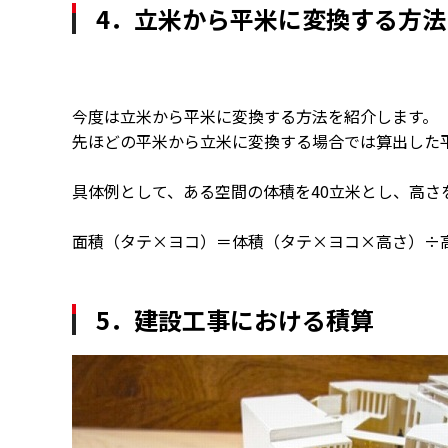
4．立米から平米に変換する方法
今度は立米から平米に変換する方法を紹介します。
先ほどの平米から立米に変換する場合では算出した
具体例として、ある空間の体積を40立米とし、高さ
面積（タテ×ヨコ）＝体積（タテ×ヨコ×高さ）÷高
5．建設工事における積算